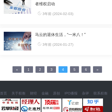
者维权启动
3年前 (2024-02-03)
马云的退休生活，“一米八！”
3年前 (2024-01-27)
«
1
2
3
4
5
6
»
首页
关于权衡
财经
金融
原创
IPO播报
杂评
联系权衡