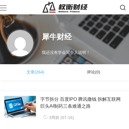
犀牛财经
我还没有学会写个人说明！
文章(264)
评论(0)
字节拆分 百度IPO 腾讯撒钱 拆解互联网
巨头AI制药三条难通之路
3周前 (07-16)