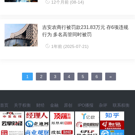
12个月前 (08-14)
吉安农商行被罚款231.83万元 存6项违规
行为 多名高管同时被罚
1年前 (2025-07-21)
1
2
3
4
5
6
»
首页
关于权衡
财经
金融
原创
IPO播报
杂评
联系权衡