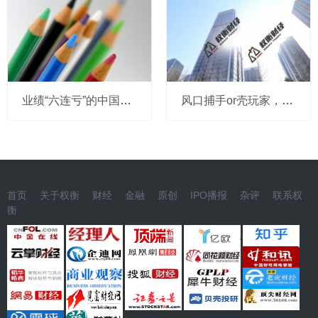
业绩“六连亏”的中国东航：中报再预亏超18亿，高负债与流动性困局难解
风口捕手or壳玩家，狮头股份频繁转型为何难转运？
首页
关于权衡
财经
金融
原创
IPO播报
杂评
联系权
衡