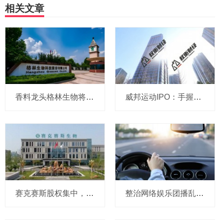
相关文章
香料龙头格林生物将于20日申购！
威邦运动IPO：手握8亿现金仍募资补流，实控人家族持股超99%
赛克赛斯股权集中，前番冲刺曾受警示，经销为主营收波动
整治网络娱乐团播乱象 中央网信办处置1840余个违规账号