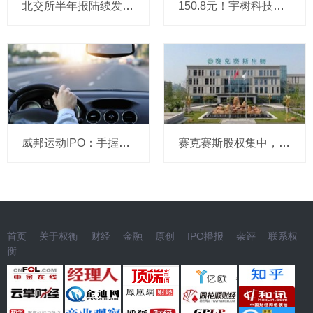
北交所半年报陆续发布 高景气赛道企业业绩亮眼
150.8元！宇树科技，IPO发行价定了
威邦运动IPO：手握8亿现金仍募资补流，实控人家族持股超99%
赛克赛斯股权集中，前番冲刺曾受警示，经销为主营收波动
首页
关于权衡
财经
金融
原创
IPO播报
杂评
联系权
衡