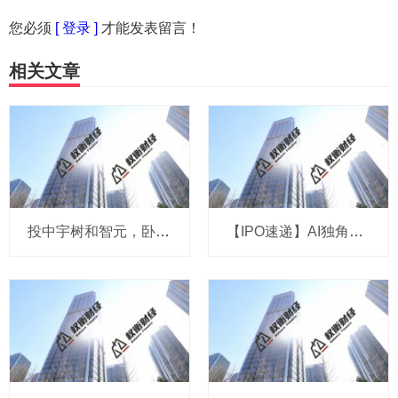
您必须
[ 登录 ]
才能发表留言！
相关文章
投中宇树和智元，卧龙电驱能否靠机器人叙事“改命”？
【IPO速递】AI独角兽演语科技拟冲刺港股：成立三年，ARR剑指7亿美元