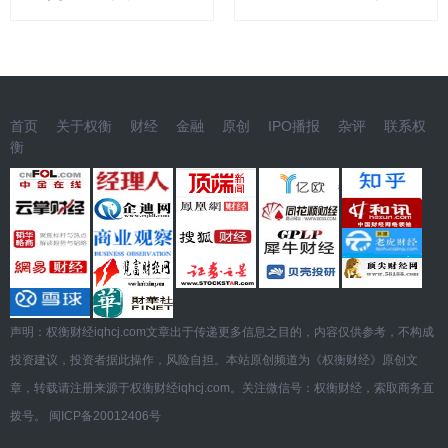
首页
关于权衡
财经
金融
原创
IPO播报
杂评
联系权
衡
声明：权衡财经iqhcj.com文章出于传递更多信息之目的，内容仅供参考，不构成
投资建议，投资者据此操作，风险自担。本站原创频道为《权衡财经》原创文
章，转载请注册来源于权衡财经iqhcj.com。关注微信号：权衡财经，索取商务直
拨号。
闽ICP备20012406号