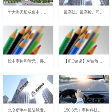
华大海天股权集中，净利下滑，客户分散，大客户参保人数少
最高法、最高检、司法部部署扫黑除恶专项斗争
投中宇树和智元，卧龙电驱能否靠机器人叙事“改命”？
【IPO速递】AI独角兽演语科技拟冲刺港股：成立三年，ARR剑指7亿美元
北交所半年报陆续发布 高景气赛道企业业绩亮眼
150.8元！宇树科技，IPO发行价定了