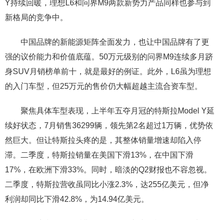
Y持续回暖，理想L6和问界M9两款新势力产品同样也参与到
新格局的竞争中。
中国品牌的新能源矩阵全面发力，也让中国品牌有了更
强的议价能力和价值底蕴。50万元级别的问界M9连续多月跻
身SUV月销榜单前十，就是最好的例证。此外，L6虽为理想
的入门车型，但25万元的售价仍大幅超越主流合资车型。
聚焦具体车型表现，上半年五夺月冠的特斯拉Model Y延
续好状态，7月销售36299辆，领先第2名超过1万辆，优势依
然巨大。但让特斯拉头疼的是，其整体销量增速却陷入停
滞。二季度，特斯拉销量在美国下滑13%，在中国下滑
17%，在欧洲下滑33%。同时，暗淡的Q2财报也不容忽视。
二季度，特斯拉营收虽同比小涨2.3%，达255亿美元，但净
利润却同比下滑42.8%，为14.94亿美元。