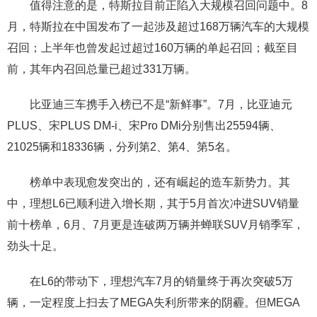
值得注意的是，特斯拉目前正陷入大规模召回问题中。8
月，特斯拉在中国发布了一起涉及超过168万辆汽车的大规模
召回；上半年也曾发起过超过160万辆的单起召回；截至目
前，其年内召回总量已超过331万辆。
比亚迪三车携手入榜已不是“新鲜事”。7月，比亚迪元
PLUS、宋PLUS DM-i、宋Pro DMi分别售出25594辆、
21025辆和18336辆，分列第2、第4、第5名。
榜单中表现愈发突出的，还有崛起的造车新势力。其
中，理想L6已顺利进入增长期，其于5月首次冲进SUV销量
前十榜单，6月、7月更是连破两万辆并蝉联SUV月销季军，
劲头十足。
在L6的带动下，理想汽车7月的销量终于再次突破5万
辆，一定程度上扫去了MEGA失利所带来的阴霾。但MEGA