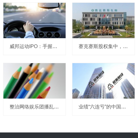
威邦运动IPO：手握8亿现金仍募资补流，实控人家族持股超99%
赛克赛斯股权集中，前番冲刺曾受警示，经销为主营收波动
整治网络娱乐团播乱象 中央网信办处置1840余个违规账号
业绩“六连亏”的中国东航：中报再预亏超18亿，高负债与流动性困局难解