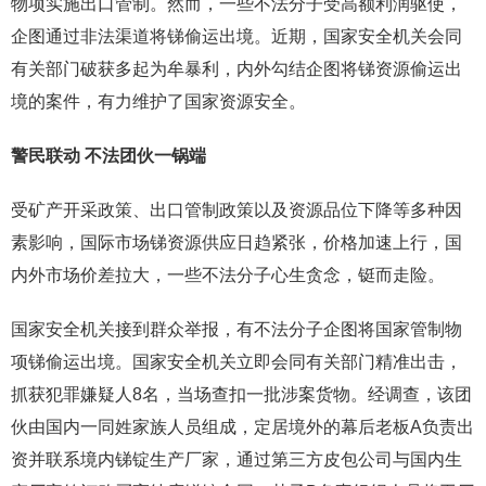
物项实施出口管制。然而，一些不法分子受高额利润驱使，
企图通过非法渠道将锑偷运出境。近期，国家安全机关会同
有关部门破获多起为牟暴利，内外勾结企图将锑资源偷运出
境的案件，有力维护了国家资源安全。
警民联动 不法团伙一锅端
受矿产开采政策、出口管制政策以及资源品位下降等多种因
素影响，国际市场锑资源供应日趋紧张，价格加速上行，国
内外市场价差拉大，一些不法分子心生贪念，铤而走险。
国家安全机关接到群众举报，有不法分子企图将国家管制物
项锑偷运出境。国家安全机关立即会同有关部门精准出击，
抓获犯罪嫌疑人8名，当场查扣一批涉案货物。经调查，该团
伙由国内一同姓家族人员组成，定居境外的幕后老板A负责出
资并联系境内锑锭生产厂家，通过第三方皮包公司与国内生