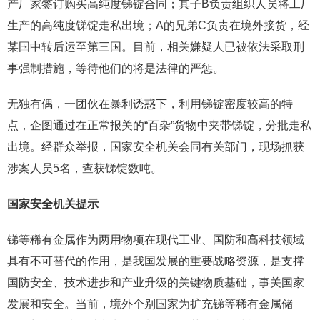
产厂家签订购买高纯度锑锭合同；其子B负责组织人员将工厂
生产的高纯度锑锭走私出境；A的兄弟C负责在境外接货，经
某国中转后运至第三国。目前，相关嫌疑人已被依法采取刑
事强制措施，等待他们的将是法律的严惩。
无独有偶，一团伙在暴利诱惑下，利用锑锭密度较高的特
点，企图通过在正常报关的“百杂”货物中夹带锑锭，分批走私
出境。经群众举报，国家安全机关会同有关部门，现场抓获
涉案人员5名，查获锑锭数吨。
国家安全机关提示
锑等稀有金属作为两用物项在现代工业、国防和高科技领域
具有不可替代的作用，是我国发展的重要战略资源，是支撑
国防安全、技术进步和产业升级的关键物质基础，事关国家
发展和安全。当前，境外个别国家为扩充锑等稀有金属储