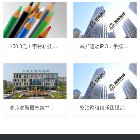
150.8元！宇树科技，IPO发行价定了
威邦运动IPO：手握8亿现金仍募资补流，实控人家族持股超99%
赛克赛斯股权集中，前番冲刺曾受警示，经销为主营收波动
整治网络娱乐团播乱象 中央网信办处置1840余个违规账号