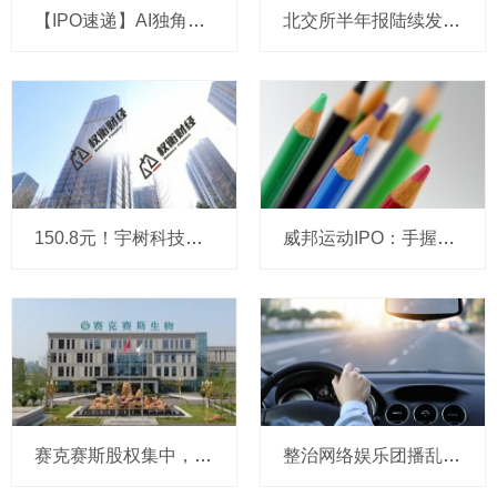
【IPO速递】AI独角兽演语科技拟冲刺港股：成立三年，ARR剑指7亿美元
北交所半年报陆续发布 高景气赛道企业业绩亮眼
150.8元！宇树科技，IPO发行价定了
威邦运动IPO：手握8亿现金仍募资补流，实控人家族持股超99%
赛克赛斯股权集中，前番冲刺曾受警示，经销为主营收波动
整治网络娱乐团播乱象 中央网信办处置1840余个违规账号