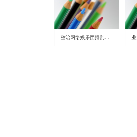
整治网络娱乐团播乱象 中央网信办处置1840余个违规账号