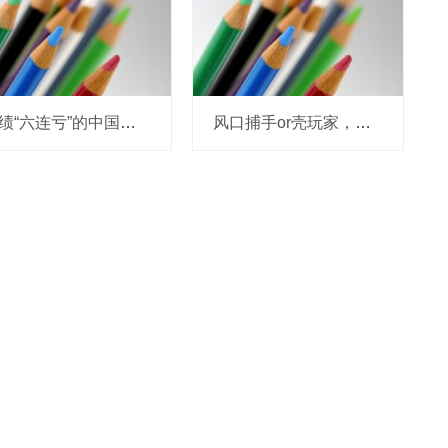
业绩“六连亏”的中国东航：中报再预亏超18亿，高负债与流动性困局难解
风口捕手or壳玩家，狮头股份频繁转型为何难转运？