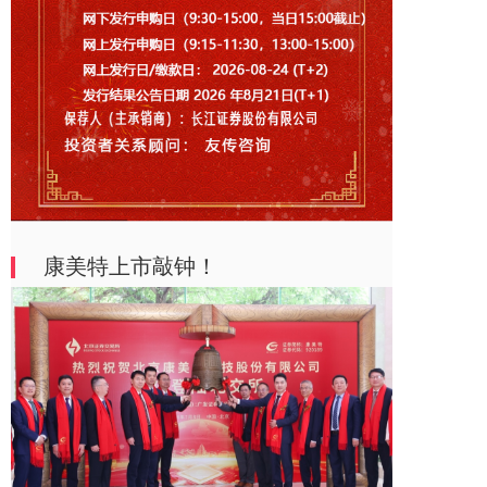
康美特上市敲钟！