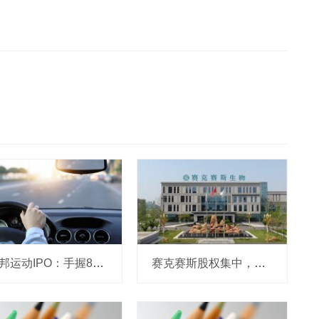
威邦运动IPO：手握8亿现金仍募资补流，实控人家族持股超99%
赛克赛斯股权集中，前番冲刺曾受警示，经销为主营收波动