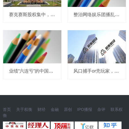
赛克赛斯股权集中，前番冲刺曾受警示，经销为主营收波动
整治网络娱乐团播乱象 中央网信办处置1840余个违规账号
业绩“六连亏”的中国东航：中报再预亏超18亿，高负债与流动性困局难解
风口捕手or壳玩家，狮头股份频繁转型为何难转运？
首页
关于权衡
财经
金融
原创
IPO播报
杂评
联系权
衡