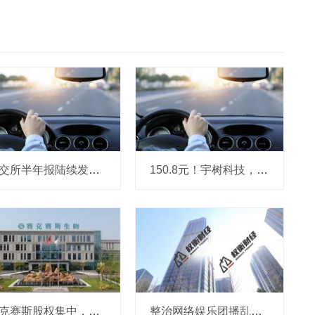
北交所半年报陆续发布 高景气赛道企业业绩亮眼
150.8元！宇树科技，IPO发行价定了
赛克赛斯股权集中，前番冲刺曾受警示，经销为主营收波动
整治网络娱乐团播乱象 中央网信办处置1840余个违规账号