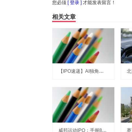
您必须
[ 登录 ]
才能发表留言！
相关文章
【IPO速递】AI独角兽演语科技拟冲刺港股：成立三年，ARR剑指7亿美元
威邦运动IPO：手握8亿现金仍募资补流，实控人家族持股超99%