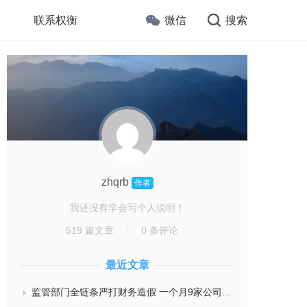
联系权衡
微信
搜索
zhqrb
作者
我还没有学会写个人说明！
519 篇文章
0 条评论
最近文章
监管部门全链条严打财务造假 一个月9家公司被罚