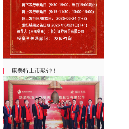
康美特上市敲钟！