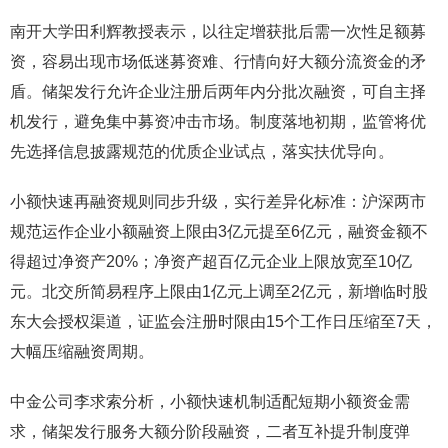
南开大学田利辉教授表示，以往定增获批后需一次性足额募
资，容易出现市场低迷募资难、行情向好大额分流资金的矛
盾。储架发行允许企业注册后两年内分批次融资，可自主择
机发行，避免集中募资冲击市场。制度落地初期，监管将优
先选择信息披露规范的优质企业试点，落实扶优导向。
小额快速再融资规则同步升级，实行差异化标准：沪深两市
规范运作企业小额融资上限由3亿元提至6亿元，融资金额不
得超过净资产20%；净资产超百亿元企业上限放宽至10亿
元。北交所简易程序上限由1亿元上调至2亿元，新增临时股
东大会授权渠道，证监会注册时限由15个工作日压缩至7天，
大幅压缩融资周期。
中金公司李求索分析，小额快速机制适配短期小额资金需
求，储架发行服务大额分阶段融资，二者互补提升制度弹