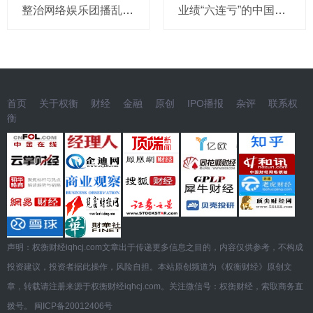
整治网络娱乐团播乱象 中央网信办处置1840余个违规账号
业绩“六连亏”的中国东航：中报再预亏超18亿，高负债与流动性困局难解
首页
关于权衡
财经
金融
原创
IPO播报
杂评
联系权
衡
声明：权衡财经iqhcj.com文章出于传递更多信息之目的，内容仅供参考，不构成
投资建议，投资者据此操作，风险自担。本站原创频道为《权衡财经》原创文
章，转载请注册来源于权衡财经iqhcj.com。关注微信号：权衡财经，索取商务直
拨号。
闽ICP备20012406号