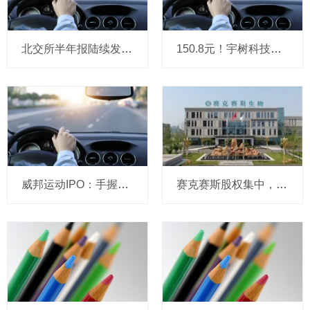
北交所半年报陆续发布 高景气赛道企业业绩亮眼
150.8元！宇树科技，IPO发行价定了
威邦运动IPO：手握8亿现金仍募资补流，实控人家族持股超99%
赛克赛斯股权集中，前番冲刺曾受警示，经销为主营收波动