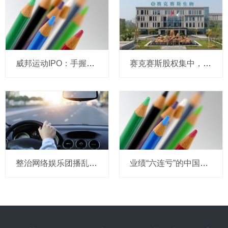
威邦运动IPO：手握8亿现金仍募资补流，实控人家族持股超99%
赛克赛斯股权集中，前番冲刺曾受警示，经销为主营收波动
整治网络娱乐团播乱象 中央网信办处置1840余个违规账号
业绩“六连亏”的中国东航：中报再预亏超18亿，高负债与流动性困局难解