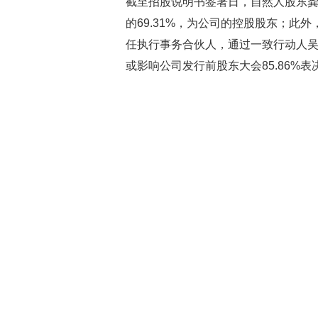
截至招股说明书签署日，自然人股东龚天
的69.31%，为公司的控股股东；此
任执行事务合伙人，通过一致行动人吴
或影响公司发行前股东大会85.86%
自然人股东吴百香与公司实际控制人龚
股本的0.92%，并在公司担任董事长
协议》，协议约定吴百香在行使相关
天保保持一致行动，采取相同的意思
2020年1月1日至今，公司其他资产重
海南天中两个事项。裁判文书网显示
2018年7月，龚天保、吴百香与达
晨创通享有董事席位、对关联交易议
统披露。