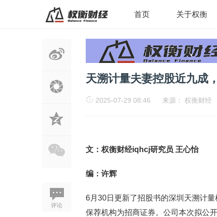
首页
关于权衡
天溯计量夫妻控股近九成
2025-07-29 08:46
来源：
权衡财经
文：权衡财经iqhcj研究员 王心怡
编：许辉
6月30日更新了招股书的深圳天溯计
评论
保荐机构为招商证券。公司本次拟公开发