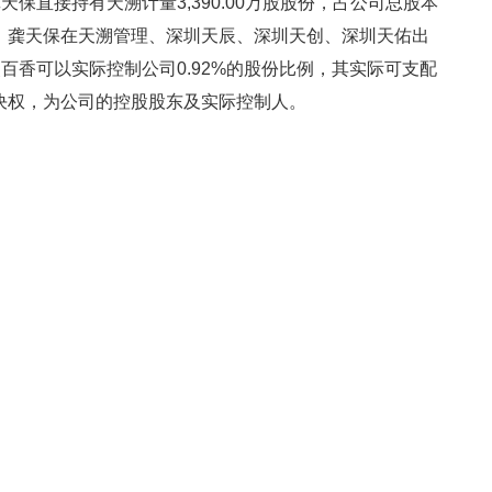
保直接持有天溯计量3,390.00万股股份，占公司总股本
外，龚天保在天溯管理、深圳天辰、深圳天创、深圳天佑出
百香可以实际控制公司0.92%的股份比例，其实际可支配
表决权，为公司的控股股东及实际控制人。
天保为夫妻关系，其直接持有公司45万股股份，占公司总
助理职务。2022年8月1日，龚天保、吴百香签订《一致行动
股东权利时，不可撤销地、不设限制地、无偿、无条件与龚
表示。吴百香为公司实际控制人龚天保的一致行动人。
组情况主要为2020年收购广州天溯30%股权、2021年收购
，公司及子公司曾存在多起与员工的劳动合同纠纷。
晨创通签署《非公开发行股份认购合同之补充协议》，约定达
案享有一票否决权、回购权等特殊权利。该协议未在股转系