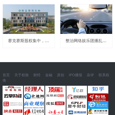
赛克赛斯股权集中，前番冲刺曾受警示，经销为主营收波动
整治网络娱乐团播乱象 中央网信办处置1840余个违规账号
首页
关于权衡
财经
金融
原创
IPO播报
杂评
联系权
衡