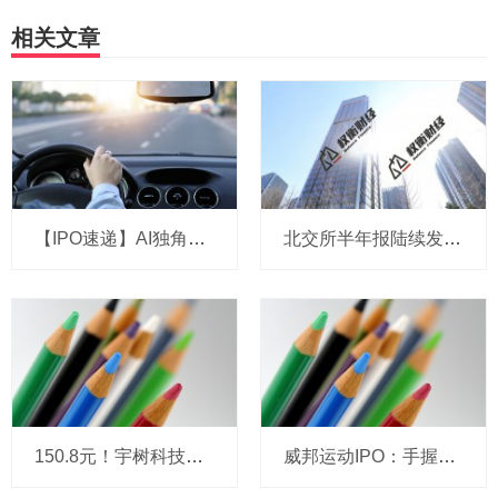
相关文章
【IPO速递】AI独角兽演语科技拟冲刺港股：成立三年，ARR剑指7亿美元
北交所半年报陆续发布 高景气赛道企业业绩亮眼
150.8元！宇树科技，IPO发行价定了
威邦运动IPO：手握8亿现金仍募资补流，实控人家族持股超99%