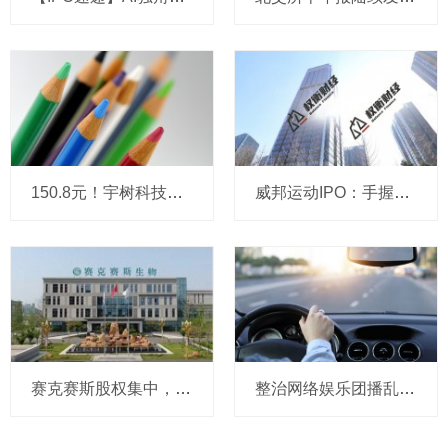
150.8元！宇树科技，IPO发行价定了
威邦运动IPO：手握8亿现金仍募资补流，实控人家族持股超99%
赛克赛斯股权集中，前番冲刺曾受警示，经销为主营收波动
整治网络娱乐团播乱象 中央网信办处置1840余个违规账号