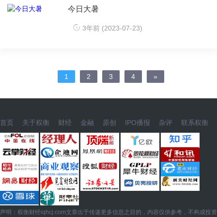
今日大暑
3年前 (2023-07-23)
1
2
3
4
»
首页
关于权衡
财经
金融
原创
IPO播报
杂评
联系权衡
声明：权衡财经iqhcj.com文章出于传递更多信息之目的，内容仅供参考，不构成投资