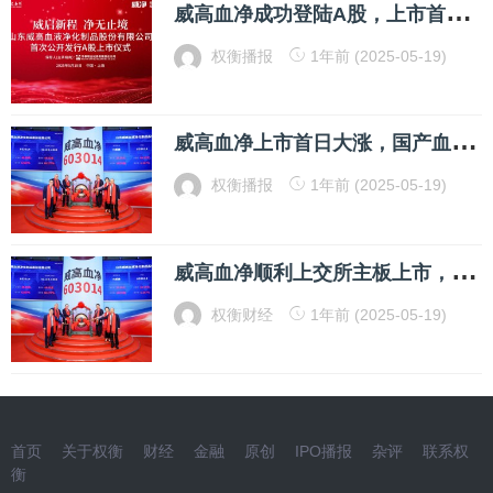
威
高血净成功登陆A股，上市首日大涨56.26%
权衡播报
1年前 (2025-05-19)
威
高血净上市首日大涨，国产血液净化龙头受热捧
权衡播报
1年前 (2025-05-19)
威
高血净顺利上交所主板上市，山东富豪陈学利囊括四个上市企业
权衡财经
1年前 (2025-05-19)
首页
关于权衡
财经
金融
原创
IPO播报
杂评
联系权
衡