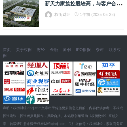
新
天力家族控股较高，与客户合作公允性待考，流动性风险突显
权衡财经
1年前 (2025-05-28)
首页
关于权衡
财经
金融
原创
IPO播报
杂评
联系权
衡
声明：权衡财经iqhcj.com文章出于传递更多信息之目的，内容仅供参考，不构成
投资建议，投资者据此操作，风险自担。本站原创频道为《权衡财经》原创文
章，转载请注册来源于权衡财经iqhcj.com。关注微信号：权衡财经，索取商务直