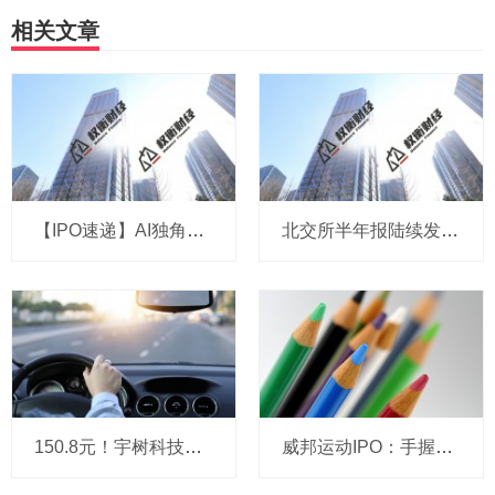
相关文章
【IPO速递】AI独角兽演语科技拟冲刺港股：成立三年，ARR剑指7亿美元
北交所半年报陆续发布 高景气赛道企业业绩亮眼
150.8元！宇树科技，IPO发行价定了
威邦运动IPO：手握8亿现金仍募资补流，实控人家族持股超99%