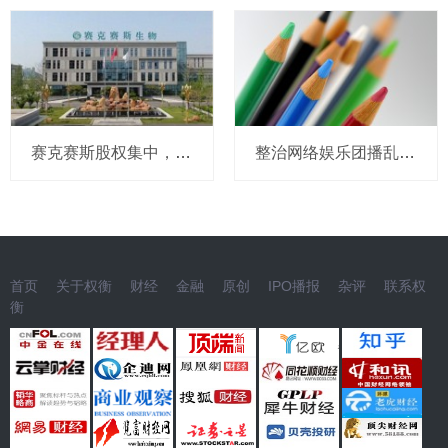
赛克赛斯股权集中，前番冲刺曾受警示，经销为主营收波动
整治网络娱乐团播乱象 中央网信办处置1840余个违规账号
首页
关于权衡
财经
金融
原创
IPO播报
杂评
联系权
衡