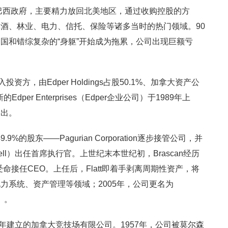
给巴西政府，主要精力放回北美地区，通过收购控股的方
酒、林业、电力、信托、保险等诸多当时的热门领域。90
国和错综复杂的“身躯”开始成为拖累，公司出现巨额亏
资方，由Edper Holdings占股50.1%、加拿大资产公
%，新的Edper Enterprises（Edper企业公司）于1989年上
退出。
股49.9%的股东——Pagurian Corporation逐步接管公司，并
well）出任首席执行官。上世纪末本世纪初，Brascan经历
 临危受命接任CEO。上任后，Flatt即着手剥离周期性资产，将
力系统、资产管理等领域；2005年，公司更名为
M）。
1924年建立的加拿大竞技场有限公司。1957年，公司被莫尔森