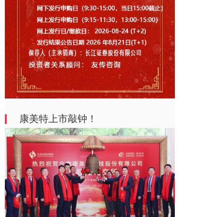
康美特上市敲钟！