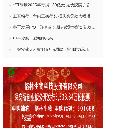
*ST绿康2025年亏损1.39亿元 光伏胶膜子公司亏损占比90%以上
宜宾银行一年内三换行长 损失类贷款大幅增长受关注
林平发展IPO：递表前长期借款激增近2倍 发生多起员工意外事故
电子皮肤：感知即未来
工银安盛人寿收115万元罚款 偿付能力承压