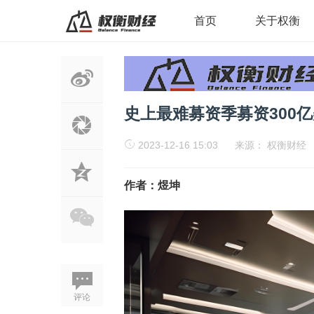
首页
关于权衡
史上最难募资季募资300亿美
2023-12-16 15:03
来源：
权衡财经
作者：煜坤
评论