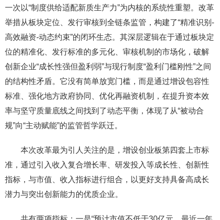
一次以“制度供给适配新质生产力”为内核的系统性重塑。改革
举措从板块定位、发行审核到全链条监管，构建了“精准识别-
高效融资-动态约束”的闭环生态。其深层逻辑在于通过板块定
位的精准化、发行标准的多元化、审核机制的市场化，破解
创新企业“成长性强但盈利弱”与现行制度“盈利门槛刚性”之间
的结构性矛盾。它没有简单放宽门槛，而是通过增设包容性
标准、强化地方政府协同、优化再融资机制，在提升资本效
率与坚守质量底线之间找到了动态平衡，体现了从“被动合
规”向“主动赋能”的监管哲学跃迁。
本次改革最为引人关注的是，增设创业板第四套上市标
准，通过引入收入复合增长率、研发投入等成长性、创新性
指标，与市值、收入指标进行组合，以更好支持具备高成长
潜力与突出创新能力的优质企业。
共有两项指标：一是“预计市值不低于30亿元，最近一年