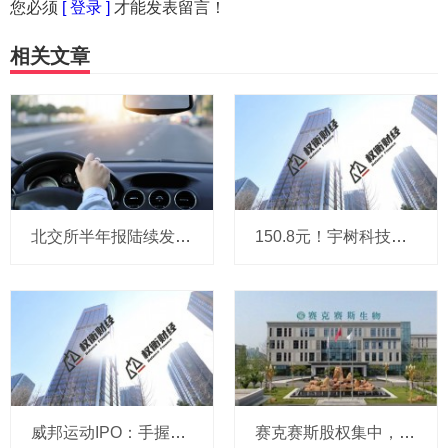
您必须
[ 登录 ]
才能发表留言！
相关文章
北交所半年报陆续发布 高景气赛道企业业绩亮眼
150.8元！宇树科技，IPO发行价定了
威邦运动IPO：手握8亿现金仍募资补流，实控人家族持股超99%
赛克赛斯股权集中，前番冲刺曾受警示，经销为主营收波动