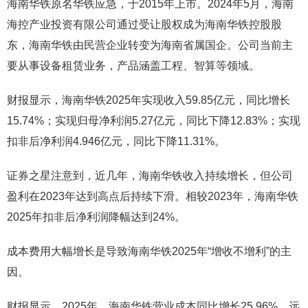
海南华铁原名华铁应急，于2015年上市。2024年5月，海南
海控产业投资有限公司通过受让股权成为海南华铁控股股
东，海南华铁由民营企业转变为海南省属国企。公司当前主
要从事设备租赁业务，产品涵盖工程、智算等领域。
财报显示，海南华铁2025年实现收入59.85亿元，同比增长
15.74%；实现归母净利润5.27亿元，同比下降12.83%；实现
扣非后净利润4.946亿元，同比下降11.31%。
证券之星注意到，近几年，海南华铁收入持续增长，但公司
盈利在2023年达到高点后持续下滑。相较2023年，海南华铁
2025年扣非后净利润降幅达到24%。
成本费用大幅增长是导致海南华铁2025年“增收不增利”的主
因。
财报显示，2025年，海南华铁营业成本同比增长25.96%，远