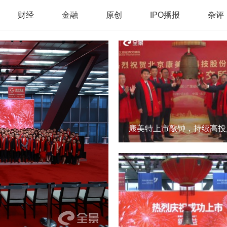
财经
金融
原创
IPO播报
杂评