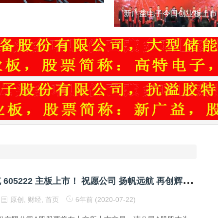
恭
贺 起帆电缆 605222 主板上市！ 祝愿公司 扬帆远航 再创辉煌！
原创
,
财经
,
首页
6年前 (2020-07-22)