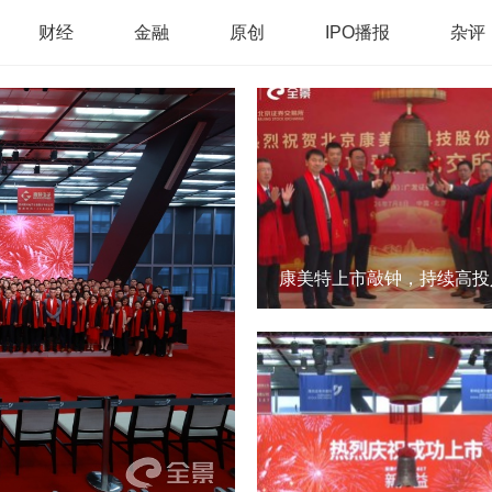
财经
金融
原创
IPO播报
杂评