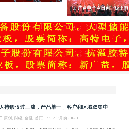
人持股仅过三成，产品单一，客户和区域双集中
原创
,
财经
,
金融
,
首页
2个月前 (06-01)