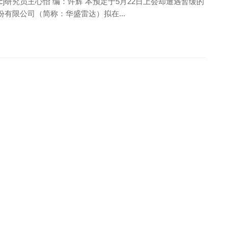
hcj研究员王心怡 编：许辉 本预定于5月22日上会却遭遇暂缓的
有限公司（简称：华盛雷达）拟在...