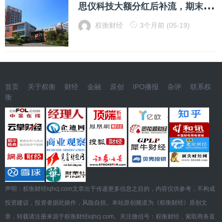
思
仪科技大额分红后补流，期末政府补助占三成，逾期账款高企
权衡财经
3个月前 (05-19)
首页
关于权衡
财经
金融
原创
IPO播报
杂评
联系权
衡
声明：权衡财经iqhcj.com文章出于传递更多信息之目的，内容仅供参考，不构成
投资建议，投资者据此操作，风险自担。本站原创频道为《权衡财经》原创文
章，转载请注册来源于权衡财经iqhcj.com。关注微信号：权衡财经，索取商务直