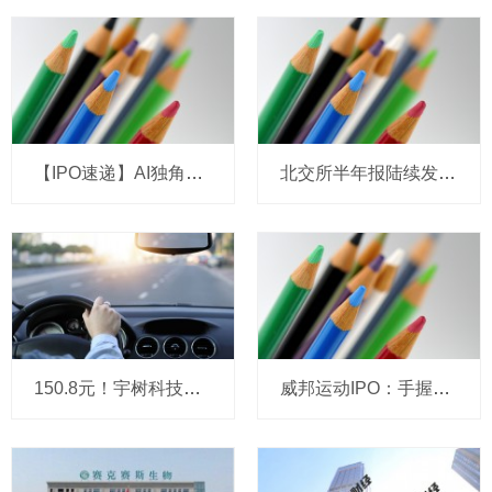
【IPO速递】AI独角兽演语科技拟冲刺港股：成立三年，ARR剑指7亿美元
北交所半年报陆续发布 高景气赛道企业业绩亮眼
150.8元！宇树科技，IPO发行价定了
威邦运动IPO：手握8亿现金仍募资补流，实控人家族持股超99%