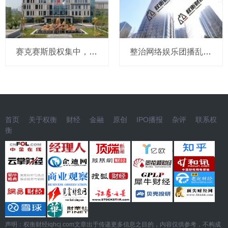
赛克赛斯股权集中，前番冲刺曾受警示，经销为主营收波动
整治网络娱乐团播乱象 中央网信办处置1840余个违规账号
首页
关于权衡
财经
金融
原创
IPO播报
杂评
联系权
衡
声明：权衡财经iqhcj.com文章出于传递更多信息之目的，内容仅供参考，不构成