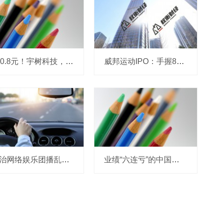
150.8元！宇树科技，IPO发行价定了
威邦运动IPO：手握8亿现金仍募资补流，实控人家族持股超99%
整治网络娱乐团播乱象 中央网信办处置1840余个违规账号
业绩“六连亏”的中国东航：中报再预亏超18亿，高负债与流动性困局难解