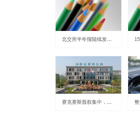
北交所半年报陆续发布 高景气赛道企业业绩亮眼
赛克赛斯股权集中，前番冲刺曾受警示，经销为主营收波动