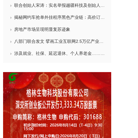
联合创始人宋涛：实名举报越疆科技及创始人刘培超在A股招股说明书存在重大股权瑕疵及隐瞒
揭秘网约车抢单外挂程序黑色产业链：高价订单秒光背后是“神器”作祟
房地产市场呈现明显复苏迹象
八部门联合发文 擘画工业互联网2.5万亿产业新图景
涉及就业、社保、延迟退休、个人养老金……人社部回应！